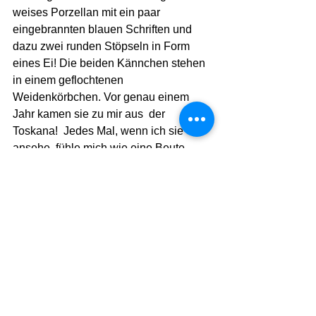
weises Porzellan mit ein paar 
eingebrannten blauen Schriften und 
dazu zwei runden Stöpseln in Form 
eines Ei! Die beiden Kännchen stehen 
in einem geflochtenen 
Weidenkörbchen. Vor genau einem 
Jahr kamen sie zu mir aus  der 
Toskana!  Jedes Mal, wenn ich sie 
ansehe, fühle mich wie eine Beute, 
muss aber  trotzdem lachen.  
Ich lache  über uns drei: mich, die 
geschickte italienische  Kundenjägerin, 
die mich geknackt hat und über die 
beiden Kännchen, mein Geschenk.
Nagelneu und völlig unverbraucht steht 
es nun so rum in meinem Regal, wie 