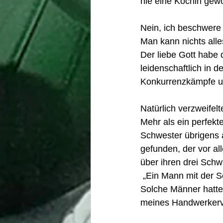
nie eine Köchin gewo
Nein, ich beschwere 
Man kann nichts all
Der liebe Gott habe 
leidenschaftlich in 
Konkurrenzkämpfe un
Natürlich verzweifel
Mehr als ein perfekt
Schwester übrigens 
gefunden, der vor al
über ihren drei Schw
 „Ein Mann mit der S
Solche Männer hatte
meines Handwerkervat