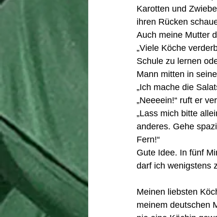
Karotten und Zwiebel
ihren Rücken schau
Auch meine Mutter d
„Viele Köche verderb
Schule zu lernen od
Mann mitten in seine
„Ich mache die Salats
„Neeeein!“ ruft er ve
„Lass mich bitte all
anderes. Gehe spazie
Fern!“ 
Gute Idee. In fünf 
darf ich wenigstens 
Meinen liebsten Köc
meinem deutschen Ma