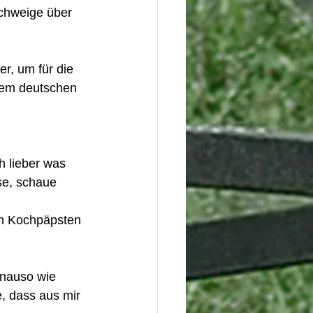
schweige über 
r, um für die 
nem deutschen 
h lieber was 
se, schaue 
en Kochpäpsten 
nauso wie 
, dass aus mir 