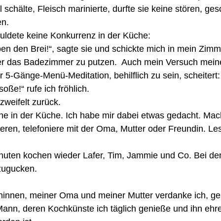
 schälte, Fleisch marinierte, durfte sie keine stören, ge
en.
uldete keine Konkurrenz in der Küche:
en den Brei!“, sagte sie und schickte mich in mein Zimme
er das Badezimmer zu putzen.  Auch mein Versuch mei
r 5-Gänge-Menü-Meditation, behilflich zu sein, scheitert:
oße!“ rufe ich fröhlich.
rzweifelt zurück.
eine in der Küche. Ich habe mir dabei etwas gedacht. Mac
ren, telefoniere mit der Oma, Mutter oder Freundin. Le
Minuten kochen wieder Lafer, Tim, Jammie und Co. Bei d
zugucken.  
hinnen, meiner Oma und meiner Mutter verdanke ich, ge
nn, deren Kochkünste ich täglich genieße und ihn ehre