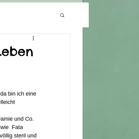
 Leben
a bin ich eine 
leicht 
Jamie und Co. 
wie  Fata 
llig steril und 