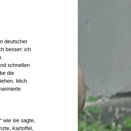
in deutscher 
h besser: ich 
. 
und schnellen 
be die 
ziehen. Mich 
arinierte 
 wie sie sagte, 
zte, Kartoffel, 