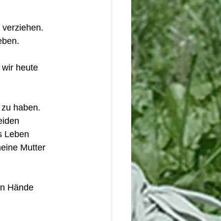
 verziehen. 
eben.
 
 wir heute 
 zu haben. 
eiden 
s Leben 
eine Mutter 
en Hände 