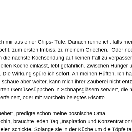
ich mir aus einer Chips- Tüte. Danach renne ich, falls me
ocht, zum ersten Imbiss, zu meinem Griechen.  Oder noc
um die nächste Kochsendung auf keinen Fall zu verpassen
tuellen Köche einlässt, lebt gefährlich. Zwischen Hunger 
 Die Wirkung spüre ich sofort. An meinen Hüften. Ich ha
, schaue aber weiter, kann mich ihrer Zauberei nicht ent
ierten Gemüsesüppchen in Schnapsgläsern serviert, die m
rfeinert, oder mit Morcheln belegtes Risotto. 
 Gebet“, predigte schon meine bosnische Oma. 
chin, brauchte jeden Tag „Inspiration und Konzentration!“
elen schickte. Solange sie in der Küche um die Töpfe tan