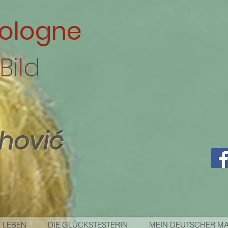
ologne
Bild
ahović
 LEBEN
DIE GLÜCKSTESTERIN
MEIN DEUTSCHER M