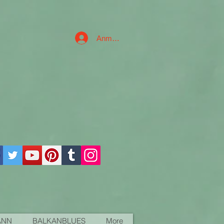
Anmelden
ANN
BALKANBLUES
More