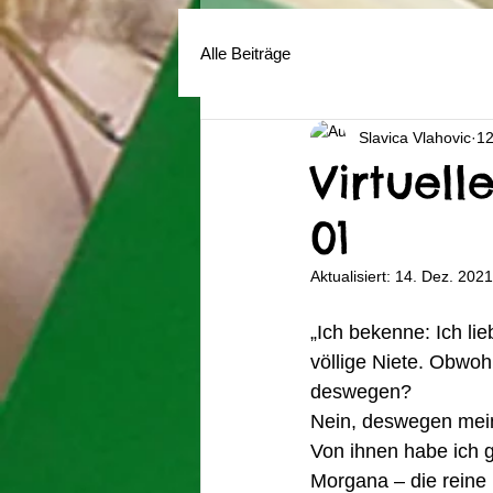
Alle Beiträge
Slavica Vlahovic
12
Virtuel
01
Aktualisiert:
14. Dez. 2021
„Ich bekenne: Ich li
völlige Niete. Obwohl
deswegen?
Nein, deswegen mein
Von ihnen habe ich g
Morgana – die reine I