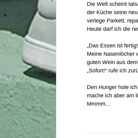
Die Welt scheint tats
der Küche seine neu
verlege Parkett, rep
Heute darf ich die n
„Das Essen ist ferti
Meine Nasenlöcher w
guten Wein aus dem 
„Sofort!“ rufe ich zu
Den Hunger hole ich
mache ich aber am l
Mmmm...