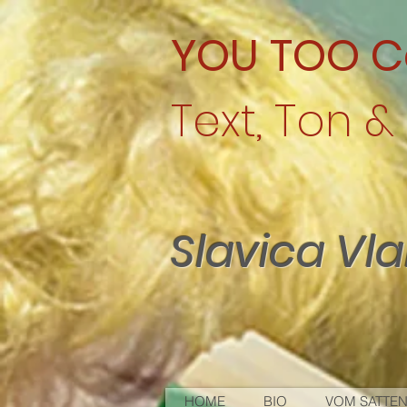
YOU TOO C
Text, Ton & 
Slavica Vl
HOME
BIO
VOM SATTEN