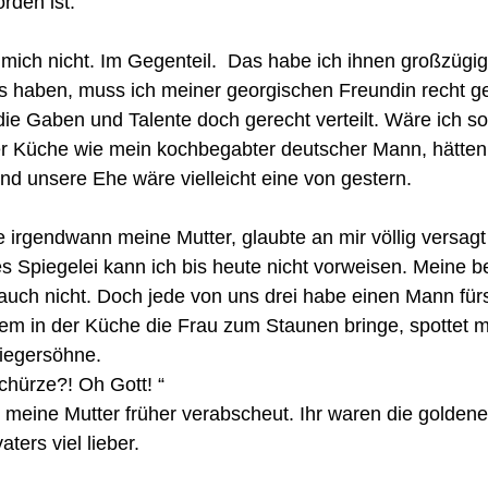
rden ist. 
mich nicht. Im Gegenteil.  Das habe ich ihnen großzügig
es haben, muss ich meiner georgischen Freundin recht g
die Gaben und Talente doch gerecht verteilt. Wäre ich so
der Küche wie mein kochbegabter deutscher Mann, hätten
d unsere Ehe wäre vielleicht eine von gestern. 
te irgendwann meine Mutter, glaubte an mir völlig versagt
es Spiegelei kann ich bis heute nicht vorweisen. Meine b
auch nicht. Doch jede von uns drei habe einen Mann für
lem in der Küche die Frau zum Staunen bringe, spottet m
iegersöhne. 
chürze?! Oh Gott! “ 
 meine Mutter früher verabscheut. Ihr waren die golden
ers viel lieber.