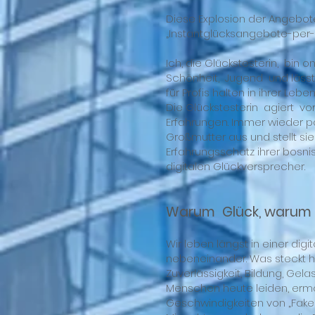
Diese Explosion der Angebote
„Instantglücksangebote-per-Ma
Ich, die Glückstesterin, bin
Schönheit, Jugend und lässt s
für Profis halten in ihrer Le
Die Glückstesterin agiert vor
Erfahrungen. Immer wieder p
Großmutter aus und stellt si
Erfahrungsschatz ihrer bosni
digitalen Glückversprecher.
Warum Glück, warum
Wir leben längst in einer dig
nebeneinander. Was steckt hi
Zuverlässigkeit, Bildung, Gelas
Menschen heute leiden, ermög
Geschwindigkeiten von „Fake 