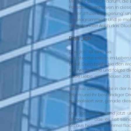
Mir geht es auch darum, die B
Paradox zu entlarven. In die
lauter „Effizienzsteigerung“ 
vorprogrammiert! Und: je meh
alles: Wunder! Auch das Glüc
Das „Ich“ :
Das „Ich“ ist eine sie.
Sie steckte mitten im Leben u
Beruf. Dann folgte sie den W
sie ihre Stimme und folgte d
neue Liebe, einen neuen Job.
Was sie überraschte in der n
leben und ihr beständiger Dra
spezialisiert war, gerade die
Das „Ich“ lebt hier und jetzt 
Gehörens“, das es seit seine
oft aus heiterem Himmel flack