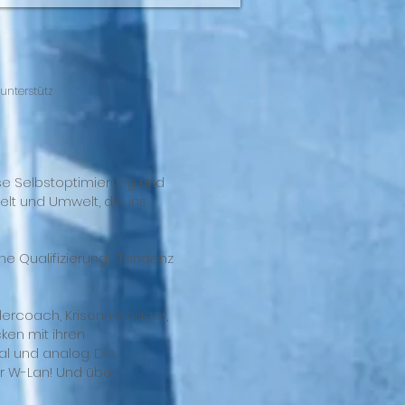
 unterstütz
ose Selbstoptimierung und
elt und Umwelt, die ins
ne Qualifizierung! Tendenz
ndercoach, Krisenmanager,
cken mit ihren
l und analog. Die
r W-Lan! Und über