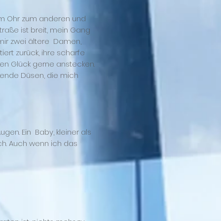
nem Ohr zum anderen und
raße ist breit, mein Gang
mir zwei ältere Damen,
itiert zurück, ihre scharfe
ten Glück gerne anstecken.
ukende Düsen, die mich
gen. Ein Baby, kleiner als
ich. Auch wenn ich das