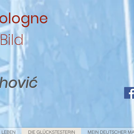
ologne
Bild
ahović
 LEBEN
DIE GLÜCKSTESTERIN
MEIN DEUTSCHER M