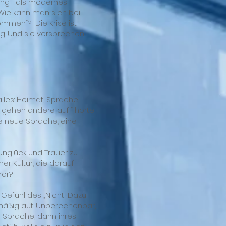
erung“ als modernes
 Wie kann man sich bei
kommen“? Die Krise ist
ig. Und sie versprechen
lles: Heimat, Sprache,
, gehen andere auf!“ hörte
ne neue Sprache, eine
Unglück und Trauer zu
er Kultur, die darauf
mor?
as Gefühl des „Nicht-Dazu-
lmäßig auf. Unberechenbar,
r Sprache, dann ihres