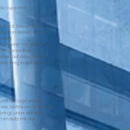
ie Lupe. Ihre
h Glück, Gesundheit,
oder von denen, die sich
 Netz.
 fragenden Ton über ihre
hrer bosnischen
 dabei auf dem breiten
 den Weg in die Welt der
t und die Lüge stehen
wie Vertrauen, Sicherheit
bringt, unter der viele
h im Netz mit der