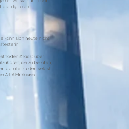
fühl will sie nun in den
 der digitalen
ie kann sich heute nicht
stesterin“!
 Methoden & lässt über
uklären, sie zu beraten,
en parallel zu den selbst
 Art All-Inklusive