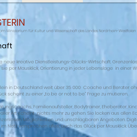
STERIN
 vom Ministerium für Kultur und Wissenschaft des Landes Nordrhein-Westfalen
haft
die neue kreative Dienstleistungs-Glücks-Wirtschaft. Grenzenl
t sie per Mausklick, Orientierung in jeder Lebenslage in einer W
.
lein in Deutschland weit über 35 000 Coache und Berater oh
k scheint zu einer „to be or not to be“ Frage zu mutieren..
ungscoachs, Familienaufsteller, Bodytrainer, Eheberater, Ki
 aller Art scheint nichts mehr zu gehen. Sie locken aus allen E
zenlosen Möglichkeiten und unschlagbaren Angeboten. Digita
m Netz versprechen alles, auch das Glück per Mausklick. Übe