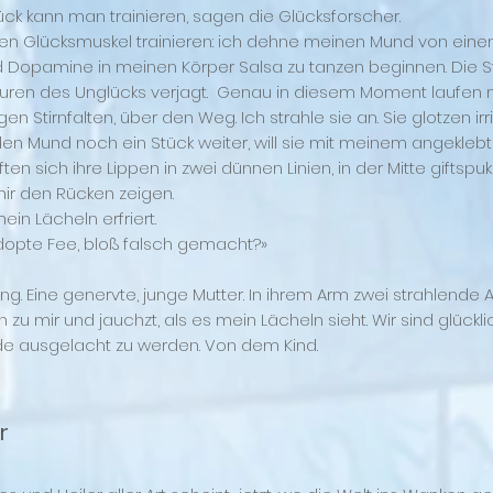
ück kann man trainieren, sagen die Glücksforscher.
Meinen Glücksmuskel trainieren: ich dehne meinen Mund von ei
d Dopamine in meinen Körper Salsa zu tanzen beginnen. Die St
Spuren des Unglücks verjagt. Genau in diesem Moment laufen 
igen Stirnfalten, über den Weg. Ich strahle sie an. Sie glotzen irr
en Mund noch ein Stück weiter, will sie mit meinem angekleb
en sich ihre Lippen in zwei dünnen Linien, in der Mitte giftsp
mir den Rücken zeigen.
ein Lächeln erfriert.
dopte Fee, bloß falsch gemacht?»
 Eine genervte, junge Mutter. In ihrem Arm zwei strahlende Au
 zu mir und jauchzt, als es mein Lächeln sieht. Wir sind glückl
ade ausgelacht zu werden. Von dem Kind.
r