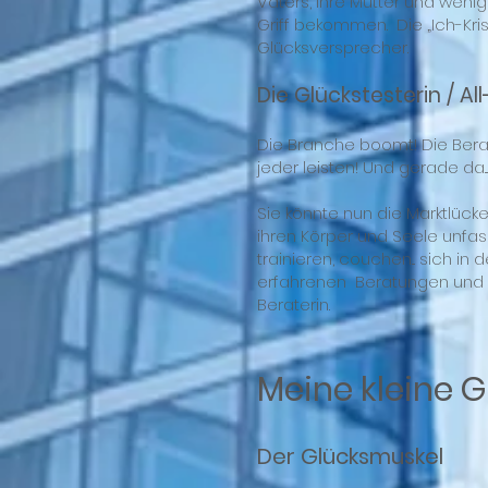
Vaters, ihre Mutter und wenig
Griff bekommen. Die „Ich-Kris
Glücksversprecher.
Die Glückstesterin / Al
Die Branche boomt! Die Berate
jeder leisten! Und gerade da..
Sie könnte nun die Marktlücke
ihren Körper und Seele unfas
trainieren, couchen... sich in
erfahrenen Beratungen und Tes
Beraterin.
Meine kleine 
Der Glücksmuskel