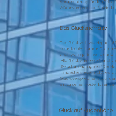
Voraussetzung für den "Erfolg"
Glücksversprecher! Sie sind a
Das Glücksnarrativ
Das Glück wirkt wie Hypnose! 
klein-, krank-, krumm- Drama – 
auch wenn jeder weiß: dunkel 
Alle Glückskarrieren-Narrativ
„Selbstermächtigung!“ Der He
mindestens zwei mal. Alles au
Glücksversprecher ist auf dem
ein: zu seinen kostenlosen Sem
Glück auf Augenhöhe