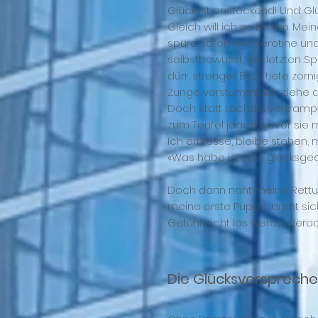
Glück ist ansteckend! Und: Gl
Gleich will ich es testen. 
spüre sofort wie Serotine un
selbstbewusst, die letzten 
dürr, strenger Blick, tiefe zorn
Zunge verstummt. Ich ziehe d
Doch statt Lächeln verkrampft
zum Teufel jagen, bevor sie 
Ich erblasse, bleibe stehen, m
«Was habe ich, die glücksge
Doch dann naht meine Rettung.
meine erste Puppe, dreht sich
Gefühl nicht los werde, ger
Die Glücksverspreche