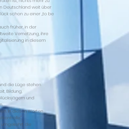
raten ist, nichts mehr zu
 in Deutschland weit über
ück schon zu einer „to be
ch früher, in der
tweite Vernetzung, ihre
italisierung in diesem
 und die Lüge stehen
t, Bildung,
 Glücksjägern und
n.
ven. In diesen Worten
kontrolle",
as umgekehrt die