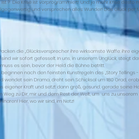
 ist ? Die Krise ist vorprogrammiert! Und: je mehr Krise desto
llgegenwertig und versprechen alles: Wunder! Das Glück per M
Packen die „Glücksversprecher ihre wirksamste Waffe: ihre ei
sind wir sofort gefesselt. In uns, in unserem Unglück, steigt das 
muss es sein, bevor der Held die Bühne betritt.
e beginnen nach den feinsten Kunstregeln des „Story Tellings -
ld wendet sein Drama, dreht sein Schicksal um 180 Grad, erob
s eigener Kraft und setzt dann groß, gesund, gerade seine Hel
 Weg zu Dir, mir und dem Rest der Welt, um uns zu unserem Gl
inaren! Hier, wo wir sind, im Netz!