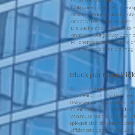
Ohne Berater, Trainer, Coache
funktionieren. Die „Glücksve
35 000 Coaches und Berater o
or not to be“ Frage mutiert?
Die Suche nach Glück ist kei
analogen Zeit genug! Doch d
Millionengeschäfte, die sie 
Ausmaß vielleicht nicht mögl
Glück per Mausklick
Wir leben längst in einer digi
nebeneinander. Die Deflation d
Gelassenheit, Gesundheit, Stab
Scharlatanen aller Art, sich 
Man muss nur die Begriffe „Ef
spiegelt sich die ganze Absurd
„Effizienzsteigerung“ und „Se