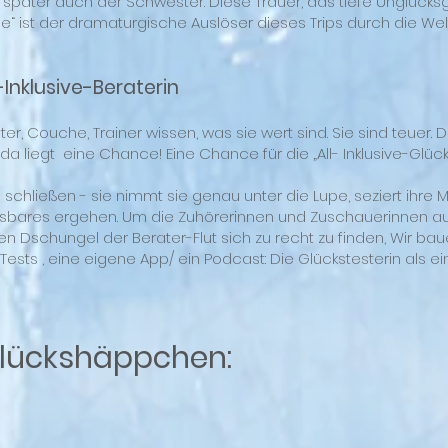
 später auch der Schwester. Diese Trauer, das tiefe Unglücksge
e“ ist der dramaturgische Auslöser dieses Trips durch die Welt
l-Inklusive-Beraterin
r, Couche, Trainer wissen, was sie wert sind. Sie sind teuer. D
.da liegt eine Chance! Eine Chance für die „All- Inklusive-Glück
 schließen - sie nimmt sie genau unter die Lupe, seziert ihre
sbares ergehen. Um die Zuhörerinnen und Zuschauerinnen aufz
 den Dschungel der Berater-Flut sich zu recht zu finden, Wir bau
ts , eine eigene App/ ein Podcast: Die Glückstesterin als eine
Glückshäppchen: