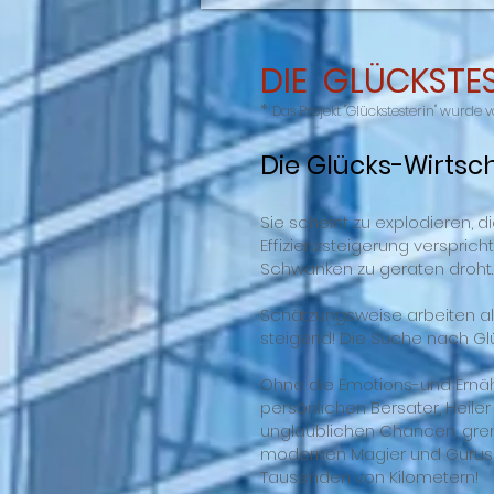
DIE GLÜCKSTE
*
Das Projekt "Glückstesterin" wurde
Die Glücks-Wirtsc
Sie scheint zu explodieren, 
Effizienzsteigerung versprich
Schwanken zu geraten droht
Schätzungsweise arbeiten al
steigend! Die Suche nach Glüc
Ohne die Emotions-und Ernähr
persönlichen Bersater, Heiler
unglaublichen Chancen, gren
modernen Magier und Gurus i
Tausenden von Kilometern!