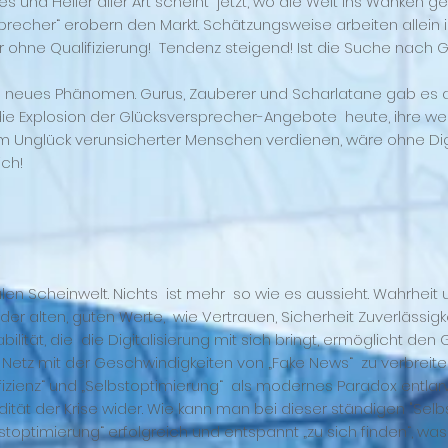
s und Heiler aller Art scheint jetzt, wo die Welt ins Wanken ge
rsprecher“ erobern den Markt. Schätzungsweise arbeiten allein
hne Qualifizierung! Tendenz steigend! Ist die Suche nach Gl
n neues Phänomen. Gurus, Zauberer und Scharlatane gab es au
ie Explosion der Glücksversprecher-Angebote heute, ihre wel
am Unglück verunsicherter Menschen verdienen, wäre ohne Dig
ich!
talen Scheinwelt. Nichts ist mehr so wie es aussieht. Wahrheit
er alten, guten Werte, wie Vertrauen, Sicherheit Zuverlässigkei
ilität, die die Digitalisierung mit sich bringt, ermöglicht den
im Netz mit der Geschwindigkeiten von „Fake News“ zu verbreite
fizienz“ und „Selbstoptimierung“ als modernes Paradox entlar
ität der Krise wider. Wie kann man bei dieser ständigen "Selbst
lbstoptimierung“ erfolgreich und entspannt „zu sich finden“, w