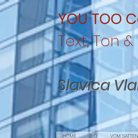
YOU TOO C
Text, Ton & 
Slavica Vl
HOME
BIO
VOM SATTEN