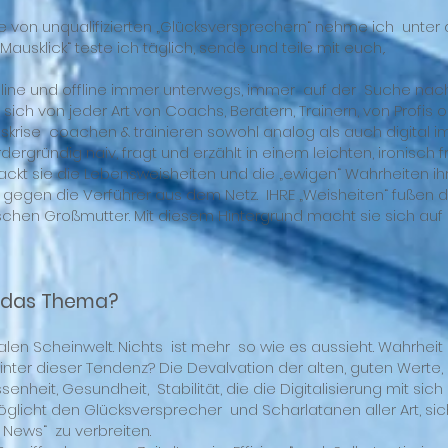
 von unqualifizierten „Glücksversprechern“ nehme ich unter d
usklick“ teste ich täglich, sende und teile mit euch,.
 online und offline immer unterwegs, immer auf der Suche nac
ich von jeder Art von Coachs, Beratern, Trainern, von Profis 
benskrise coachen & trainieren sowohl analog als auch digital im
dergründig naiv, fragt und erzählt in einem leichten, ironisch
ackt sie die Lebensweisheiten und die „ewigen“ Wahrheiten i
e gegen die Verführer aus dem Netz. IHRE „Weisheiten“ fußen
schen Großmutter. Mit diesem Hintergrund macht sie sich auf
 das Thema?
italen Scheinwelt. Nichts ist mehr so wie es aussieht. Wahrhei
nter dieser Tendenz? Die Devalvation der alten, guten Werte, 
senheit, Gesundheit, Stabilität, die die Digitalisierung mit sich 
licht den Glücksversprecher und Scharlatanen aller Art, sic
News“ zu verbreiten.