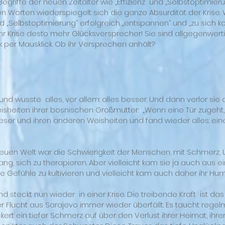
egriffe der neuen Zeitalter wie „Effizienz“ und „Selbstoptimi
sen Worten wiederspiegelt sich die ganze Absurdität der Krise.
und „Selbstoptimierung“ erfolgreich „entspannen“ und „zu sich 
r Krise desto mehr Glücksversprecher! Sie sind allgegenwert
k per Mausklick. Ob ihr Versprechen anhält?
nd wusste alles, vor allem: alles besser. Und dann verlor sie a
eisheiten ihrer bosnischen Großmutter: „Wenn eine Tür zugeht
ieser und ihren anderen Weisheiten und fand wieder alles: ei
euen Welt war die Schwierigkeit der Menschen, mit Schmerz, 
ng, sich zu therapieren. Aber vielleicht kam sie ja auch aus ein
se Gefühle zu kultivieren und vielleicht kam auch daher ihr Hu
und steckt nun wieder in einer Krise. Die treibende Kraft ist d
r Flucht aus Sarajevo immer wieder überfällt. Es taucht rege
ert ein tiefer Schmerz auf über den Verlust ihrer Heimat, ihre