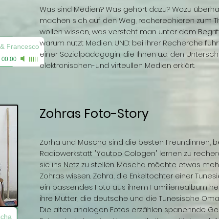
Was sind Medien? Was gehört dazu? Wozu überh
machen sich auf den Weg, recherechieren zum Th
wollen wissen, was versteht man unter dem Begriff
warum nutzt Medien. UND: bei ihrer Recherche führ
& Francesco
einer Sozialpädagogin, die Ihnen u.a. den Untersch
/
00:00
elektronischen-und virteullen Medien erklärt.
Zohras Foto-Story
Zorha und Mascha sind die besten Freundinnen, beid
Radiowerkstatt "Youtoo Cologen" lernen zu recherc
sie ins Netz zu stellen. Mascha möchte etwas me
Zohras wissen. Zohra, die Enkeltochter einer Tunesi
ein passendes Foto aus ihrem Familienealbum hera
ihre Mutter, die deutsche und die Tunesische Oma
Die alten analogen Fotos erzählen spanennde Gesc
scha