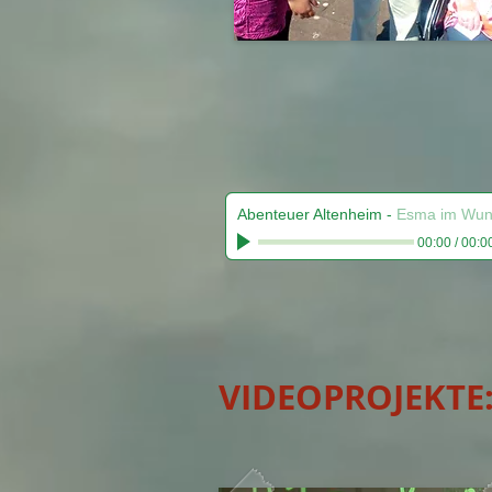
Abenteuer Altenheim
-
Esma im Wun
00:00
/
00:0
VIDEOPROJEKTE