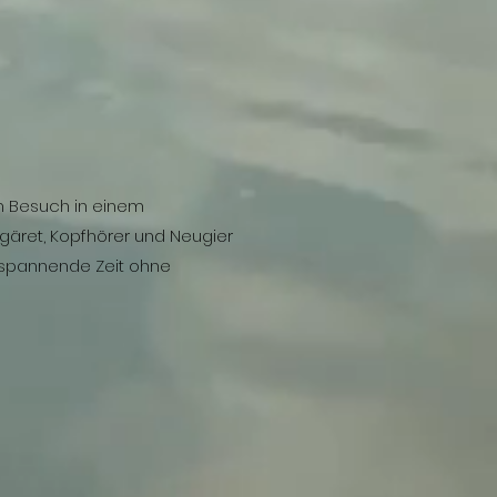
um Besuch in einem
gäret, Kopfhörer und Neugier
e spannende Zeit ohne