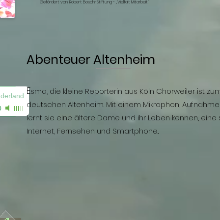
Gefördert von: Robert Bosch-Stiftung - „Vielfalt Mitarbeit."
Abenteuer Altenheim
E
sma, die kleine Reporterin aus Köln Chorweiler ist z
derland
deutschen Altenheim. Mit einem Mikrophon, Aufnahme
0
lernt sie eine ältere Dame und ihr Leben kennen, ein
Internet, Fernsehen und Smartphone...
: