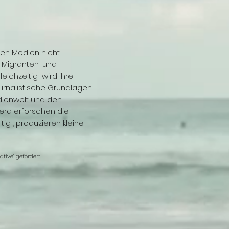
len Medien nicht
a. Migranten-und
leichzeitig wird ihre
ournalistische Grundlagen
edienwelt und den
era erforschen die
ig , produzieren kleine
ative" gefördert