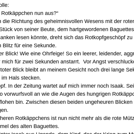
lle: 
in Rotkäppchen nun aus?“ 
n die Richtung des geheimnisvollen Wesens mit der rote
 Stück von seiner Beute, dem hartgewordenen Baguettes
anken lesen könnte, dreht sich das Rotkopfgeschöpf zu 
 Blitz für eine Sekunde.
r Blick! Wie eine Ohrfeige! So ein leerer, leidender, aggr
r mich für zwei Sekunden anstarrt.  Vor Angst verschluck
 toter Blick bleibt an meinem Gesicht noch drei lange Se
r im Hals stecken.
f. In der Zeitung wartet auf mich immer noch Isaak. Se
 vorwurfsvoll an wie die Augen des hungrigen Rotkäppc
lohen bin. Zwischen diesen beiden ungeheuren Blicken f
en. 
heren Rotkäppchens ist nun nicht mehr als die rote Mütz
mel des alten Baguettes.  