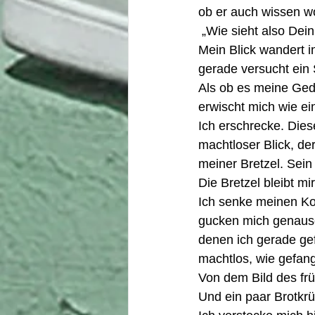
ob er auch wissen wo
 „Wie sieht also De
Mein Blick wandert i
gerade versucht ein
Als ob es meine Ged
erwischt mich wie ein
Ich erschrecke. Diese
machtloser Blick, de
meiner Bretzel. Sein
Die Bretzel bleibt mi
Ich senke meinen Kop
gucken mich genauso
denen ich gerade gef
machtlos, wie gefang
Von dem Bild des frü
Und ein paar Brotkrü