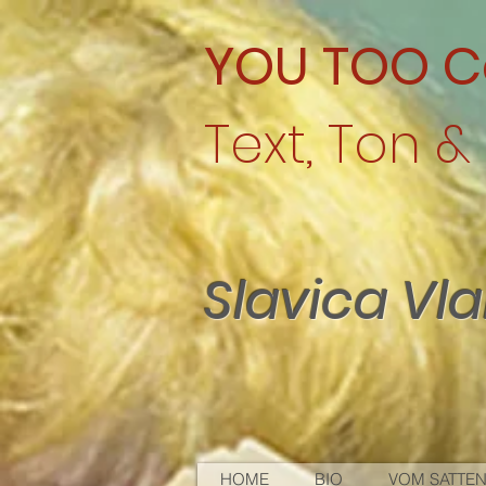
YOU TOO C
Text, Ton & 
Slavica Vl
HOME
BIO
VOM SATTEN