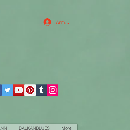
Anmelden
ANN
BALKANBLUES
More