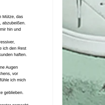
n Mütze, das 
, abzubeißen. 
mir hin und 
essiver, 
e ich den Rest 
kunden haften. 
ine Augen 
hens, vor 
ühle ich mich 
e geblieben. 