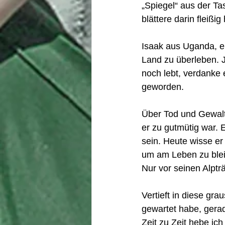
„Spiegel“ aus der Ta
blättere darin fleißi
Isaak aus Uganda, ei
Land zu überleben. J
noch lebt, verdanke 
geworden. 
Über Tod und Gewalt 
er zu gutmütig war. 
sein. Heute wisse er
um am Leben zu bleib
Nur vor seinen Alpt
Vertieft in diese gr
gewartet habe, gerade
Zeit zu Zeit hebe i