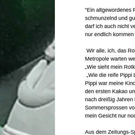
“Ein altgewordenes 
schmunzelnd und guc
darf ich auch nicht 
nur endlich kommen
 Wir alle, ich, das Rotkäppchen und die anderen anonymen Gesichter der deutschen 
Metropole warten wei
„Wie sieht mein Rotk
 „Wie die reife Pipp
Pippi war meine Kin
den ersten Kakao un
nach dreißig Jahren in
Sommersprossen von 
mein Gesicht nur noc
Aus dem Zeitungs-Spi