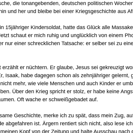
sche, die tonangebenden, deutschen politischen Wochenze
g hin und her und bleibe bei einer Kriegsgeschichte aus A
n 15jähriger Kindersoldat, hatte das Glück alle Massake
etzt schaut er mich ruhig und unglücklich von einem Pho
er nur einer schrecklichen Tatsache: er selber sei zu ei
erzählt er nüchtern. Er glaube, Jesus sei gekreuzigt wor
Er, Isaak, habe dagegen schon als zehnjähriger gelernt, 
 nicht mehr, wie viele Menschen und auch Kinder er umb
en. Über den Krieg spricht er stolz, er habe keine Angs
räumen. Oft wache er schweißgebadet auf.
ausame Geschichte, merke ich zu spät, dass mein Zug, auf
 abgefahren ist. Ärgern rentiert sich nicht, also lese ich
ch meinen Kopf von der Zeitung und halte Ausschau nach