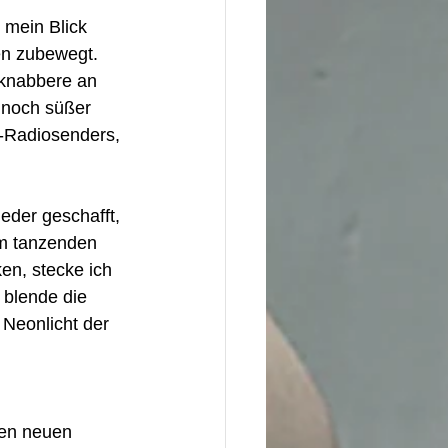
 mein Blick 
en zubewegt.  
 knabbere an 
 noch süßer 
i-Radiosenders, 
eder geschafft, 
em tanzenden 
en, stecke ich 
 blende die 
 Neonlicht der 
den neuen 