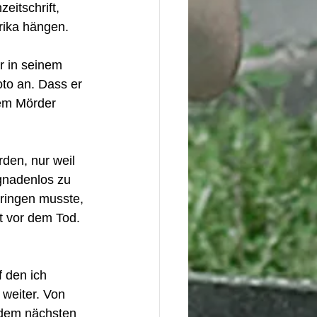
itschrift, 
frika hängen.
r in seinem 
to an. Dass er 
nem Mörder 
den, nur weil 
gnadenlos zu 
ringen musste, 
t vor dem Tod. 
 den ich 
 weiter. Von 
 dem nächsten 