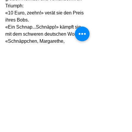
Triumph:
«10 Euro, zeehn!» verät sie den Preis 
ihres Bobs.
«Ein Schnap...Schnäpp!» kämpft sie 
mit dem schweren deutschen Wort.
«Schnäppchen, Margarethe, 
Schnäppchen!» hilft ihr Helmuth mit 
seiner tiefen Stimme. 
"Jaa, Schnabschen, Schatz! " Nur 
zeeeehn!»
Margarethes Begeisterung steckt gleich 
noch vier weitere Touristinnen aus 
Deutschland an, die sofort mit ihren 
Männern wie eine Karawane in 
Richtung Laden marschieren, um sich 
auch hier ein All-Inclusive-Packet zu 
schnappen: die Frisur für Frauen, 