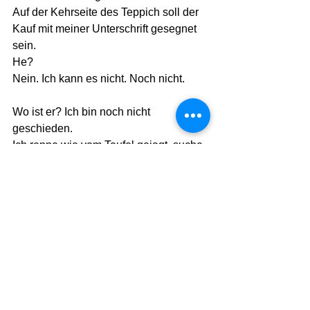
Auf der Kehrseite des Teppich soll der 
Kauf mit meiner Unterschrift gesegnet 
sein.
He?
Nein. Ich kann es nicht. Noch nicht.
Wo ist er? Ich bin noch nicht 
geschieden. 
Ich renne wie vom Teufel gejagt, suche 
nach ihm, nach meinem Noch-
Ehemann, 
Ich finde ihn in der  Cafeteria, 
verkniffen, in sich gesackt, mit einem 
Glass Schnaps. 
Mit einer versteinerten Miene. 
Als ich 'reinplatze, peitscht mich sein 
Blick. 
Ich verziehe den Mund, falte die Stirn, 