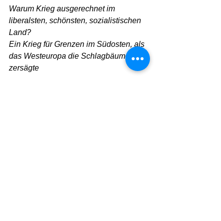
Warum Krieg ausgerechnet im 
liberalsten, schönsten, sozialistischen 
Land? 
Ein Krieg für Grenzen im Südosten, als 
das Westeuropa die Schlagbäume 
zersägte
Der Türke schweigt noch immer. Denkt 
er nach? 
Eine kurze Pause vor seiner nächsten 
Nuschelntour?
Die rüttelnden Geräusche des 
rollenden Buses 
Brummen, Brummeln, Bremsen wie 
Blues. 
Das Husten der Fahrgäste. Ihr 
Murmeln. Schnarchen.                               