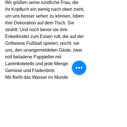
Wir grüßen seine rundliche Frau, die 
ihr Kopftuch ein wenig nach oben zieht, 
um uns besser sehen zu können, loben 
ihre Dekoration auf dem Tisch. Sie 
strahlt. Und noch bevor sie ihre 
Enkelkinder zum Essen ruft, die auf der 
Grillwiese Fußball spielen, reicht  sie 
uns, den unangemeldeten Gäste, zwei 
voll beladene Pappteller mit 
Lammkoteletts und jede Menge 
Gemüse und Fladenbrot. 
Mir fließt das Wasser im Munde 
zusammen. Meine Freundin stürzt sich 
auf das Fleisch und gibt, ohne lang zu 
überlegen, ihre vegetarischen 
Prinzipien auf: 
„Um die Gene meiner Oma in mir zu 
füttern, die gerade nach Fleisch 
verlangen“, scherzt sie. 