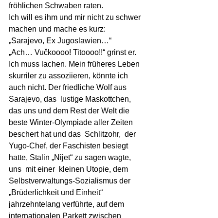
fröhlichen Schwaben raten.
Ich will es ihm und mir nicht zu schwer 
machen und mache es kurz: 
„Sarajevo, Ex Jugoslawien…“
„Ach… Vučkoooo! Titoooo!!“ grinst er.
Ich muss lachen. Mein früheres Leben 
skurriler zu assoziieren, könnte ich 
auch nicht. Der friedliche Wolf aus 
Sarajevo, das  lustige Maskottchen, 
das uns und dem Rest der Welt die 
beste Winter-Olympiade aller Zeiten 
beschert hat und das  Schlitzohr,  der 
Yugo-Chef, der Faschisten besiegt 
hatte, Stalin „Nijet“ zu sagen wagte, 
uns  mit einer  kleinen Utopie, dem 
Selbstverwaltungs-Sozialismus der 
„Brüderlichkeit und Einheit“ 
jahrzehntelang verführte, auf dem 
internationalen Parkett zwischen 