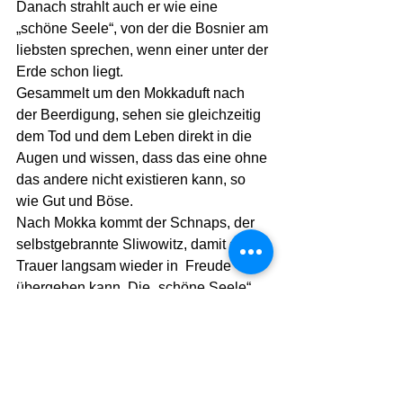
Danach strahlt auch er wie eine 
„schöne Seele“, von der die Bosnier am 
liebsten sprechen, wenn einer unter der 
Erde schon liegt. 
Gesammelt um den Mokkaduft nach 
der Beerdigung, sehen sie gleichzeitig 
dem Tod und dem Leben direkt in die 
Augen und wissen, dass das eine ohne 
das andere nicht existieren kann, so 
wie Gut und Böse. 
Nach Mokka kommt der Schnaps, der 
selbstgebrannte Sliwowitz, damit die 
Trauer langsam wieder in  Freude 
übergehen kann. Die „schöne Seele“, 
deren Körper sie gerade unter die Erde 
gebracht haben, wird langsam bunt und 
lebendig, ein wenig frech, schlitzohrig, 
lustig, sauer und ein wenig auch böse. 
Erst wenn die „schöne tote Seele“ 