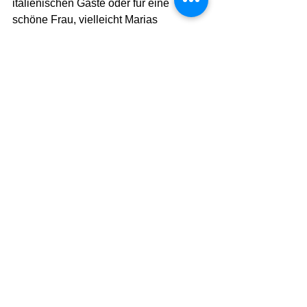
italienischen Gäste oder für eine 
schöne Frau, vielleicht Marias 
Urgroßmutter?
 Das hatten wir schon einmal bei dem 
amerikanischen Wein Zinfandel, 
dessen  Ursprünge  der italienische 
Primitivo ist und der – so die 
genetischen Ursprungsforscher – 
stammt wiederum von kroatischen 
Plavac ab.
-------
Das Rezept:  Marias Pasta Fagioli für 
vier Personen 
(Für Veganer bitte ohne Speck und 
Permasan!)
200 g gekochte weiße Bohnen 